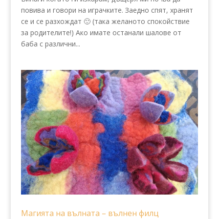
повива и говори на играчките. Заедно спят, хранят
се и се разхождат 🙂 (така желаното спокойствие
за родителите!) Ако имате останали шалове от
баба с различни...
Магията на вълната – вълнен филц