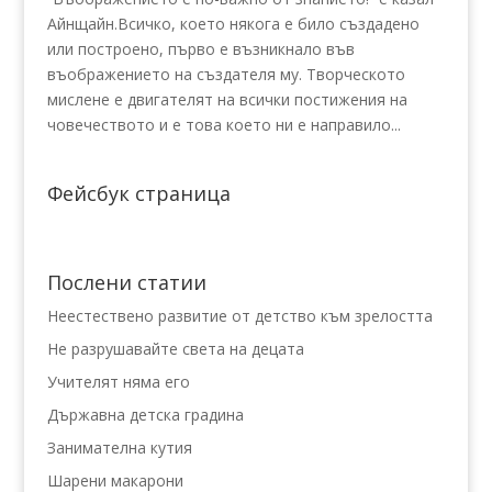
Айнщайн.Всичко, което някога е било създадено
или построено, първо е възникнало във
въображението на създателя му. Творческото
мислене е двигателят на всички постижения нa
човечеството и е това което ни е направило...
Фейсбук страница
Послени статии
Неестествено развитие от детство към зрелостта
Не разрушавайте света на децата
Учителят няма его
Държавна детска градина
Занимателна кутия
Шарени макарони