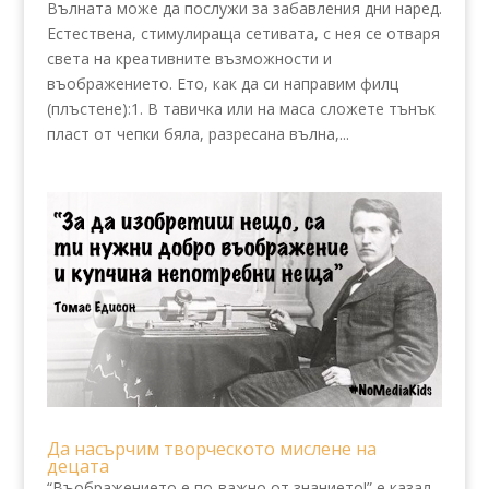
Вълната може да послужи за забавления дни наред.
Естествена, стимулираща сетивата, с нея се отваря
света на креативните възможности и
въображението. Ето, как да си направим филц
(плъстене):1. В тавичка или на маса сложете тънък
пласт от чепки бяла, разресана вълна,...
Да насърчим творческото мислене на
децата
“Въображението е по-важно от знанието!” е казал