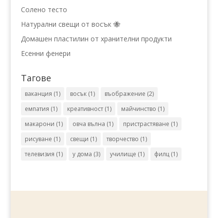
Солено тесто
Натурални свещи от восък 🐝
Домашен пластилин от хранителни продукти
Есенни фенери
Тагове
ваканция
(1)
восък
(1)
въображение
(2)
емпатия
(1)
креативност
(1)
майчинство
(1)
макарони
(1)
овча вълна
(1)
пристрастяване
(1)
рисуване
(1)
свещи
(1)
творчество
(1)
телевизия
(1)
у дома
(3)
училище
(1)
филц
(1)