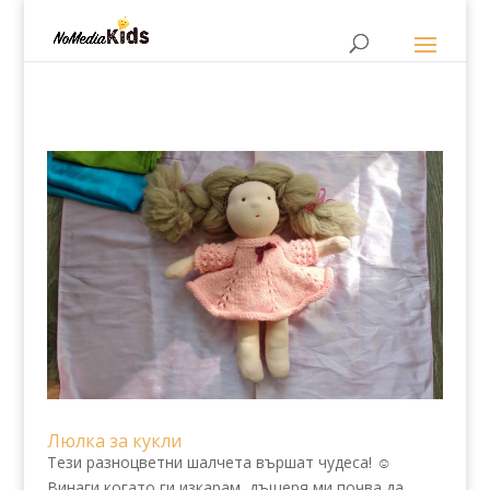
Люлка за кукли
Тези разноцветни шалчета вършат чудеса! ☺️
Винаги когато ги изкарам, дъщеря ми почва да